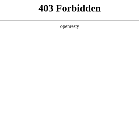
，
！
企业销售部门，大型客服中心等，
作挑战重重。
上手慢
、产品知识的重复授课费用高昂
，难以规模化开展
战能力
，销售知识获取总是滞后
验，培训知识难以灵活应用
习效率低
客观分析，反馈滞后
推广需统一话术培训，降低集中培训成本。